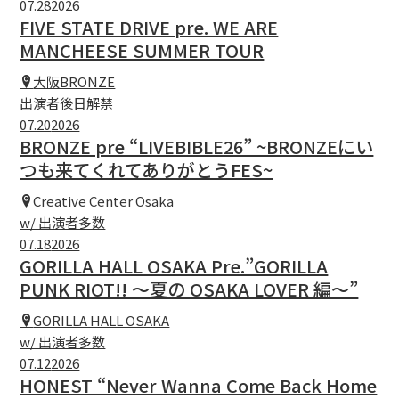
07.28
2026
FIVE STATE DRIVE pre. WE ARE
MANCHEESE SUMMER TOUR
大阪BRONZE
出演者後日解禁
07.20
2026
BRONZE pre “LIVEBIBLE26” ~BRONZEにい
つも来てくれてありがとうFES~
Creative Center Osaka
w/ 出演者多数
07.18
2026
GORILLA HALL OSAKA Pre.”GORILLA
PUNK RIOT!! 〜夏の OSAKA LOVER 編〜”
GORILLA HALL OSAKA
w/ 出演者多数
07.12
2026
HONEST “Never Wanna Come Back Home