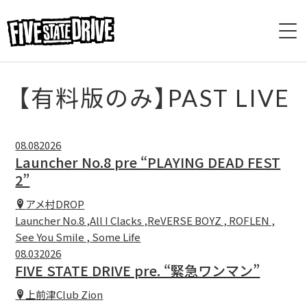
HOME
【有料版のみ】PAST LIVE
ABOUT
08.08
2026
LIVE
Launcher No.8 pre “PLAYING DEAD FEST
2”
VIDEO
アメ村DROP
Launcher No.8 ,All I Clacks ,ReVERSE BOYZ , ROFLEN ,
DISCOGRAPHY
See You Smile , Some Life
08.03
2026
BASE
FIVE STATE DRIVE pre. “緊急ワンマン”
上前津Club Zion
CONTACT