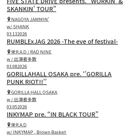
FIVE STATE DRIVE presents. “WORKIN’ &
SKANKIN’ TOUR”
NAGOYA JAMMIN'
w/ SHANK
03.13
2026
RUMBLExJAG 2026 -The eve of festival-
栄R.A.D / RAD NINE
w / 出演者多数
03.08
2026
GORILLAHALL OSAKA pre. ‘’GORILLA
PUNK RIOT!!’’
GORILLA HALL OSAKA
w / 出演者多数
03.05
2026
INKYMAP pre. “IN BLACK TOUR”
栄R.A.D
w/ INKYMAP , Brown Basket