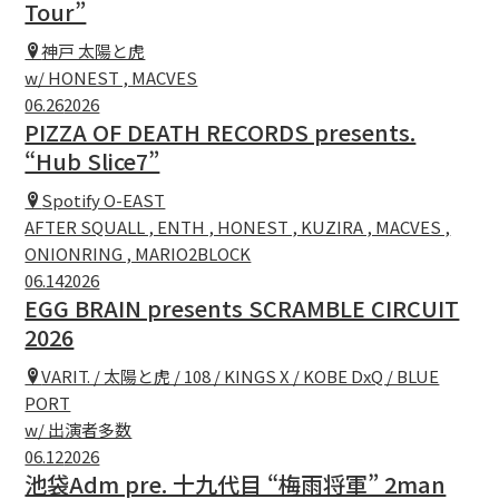
Tour”
神戸 太陽と虎
w/ HONEST , MACVES
06.26
2026
PIZZA OF DEATH RECORDS presents.
“Hub Slice7”
Spotify O-EAST
AFTER SQUALL , ENTH , HONEST , KUZIRA , MACVES ,
ONIONRING , MARIO2BLOCK
06.14
2026
EGG BRAIN presents SCRAMBLE CIRCUIT
2026
VARIT. / 太陽と虎 / 108 / KINGS X / KOBE DxQ / BLUE
PORT
w/ 出演者多数
06.12
2026
池袋Adm pre. 十九代目 “梅雨将軍” 2man