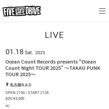
HOME
LIVE
ABOUT
01.18
Sat.
2025
LIVE
Ocean Count Records presents “Ocean
Count Night TOUR 2025” 〜TAKAO PUNK
VIDEO
TOUR 2025〜
DISCOGRAPHY
名古屋R.A.D
OPEN 17:00 / START 17:30
BASE
ADV ¥3,000
CONTACT
w/