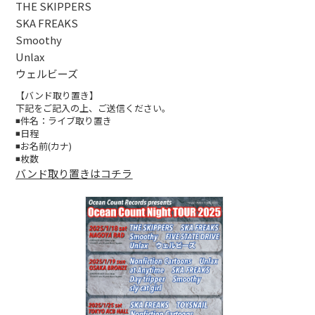
THE SKIPPERS
SKA FREAKS
Smoothy
Unlax
ウェルビーズ
【バンド取り置き】
下記をご記入の上、ご送信ください。
◾️件名：ライブ取り置き
◾️日程
◾️お名前(カナ)
◾️枚数
バンド取り置きはコチラ