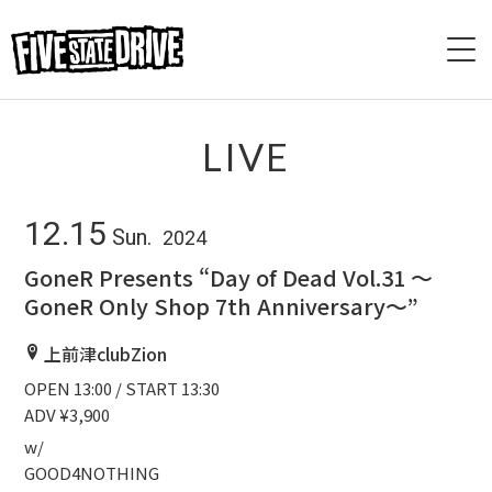
HOME
LIVE
ABOUT
12.15
Sun.
2024
LIVE
GoneR Presents “Day of Dead Vol.31 〜
GoneR Only Shop 7th Anniversary〜”
VIDEO
上前津clubZion
DISCOGRAPHY
OPEN 13:00 / START 13:30
ADV ¥3,900
BASE
w/
CONTACT
GOOD4NOTHING