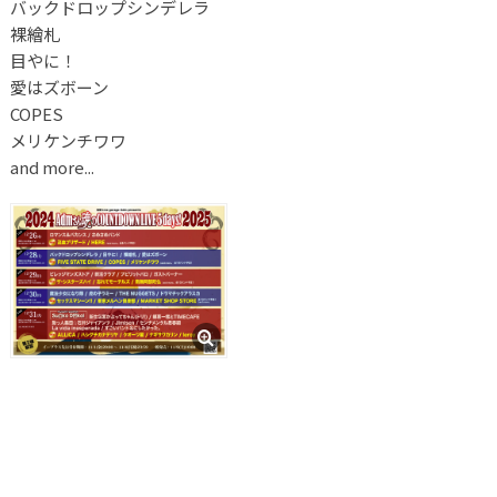
バックドロップシンデレラ
裸繪札
目やに！
愛はズボーン
COPES
メリケンチワワ
and more...